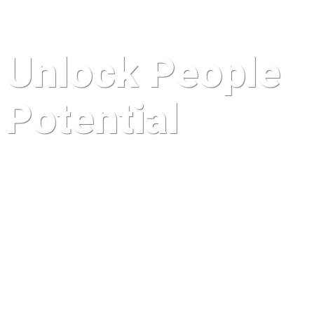
Unlock People
Potential