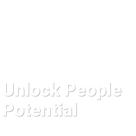
Unlock People
Potential