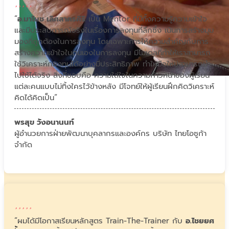
“
อ.มาโนช เลิศสาครศิริ
เป็น Mentor ที่มีทั้งความรู้ความเข้าใจ
และมีประสบการณ์จริงในเรื่องการลงทุนที่ลึกซึ้ง เน้นการสร้างมุม
มองที่ถูกต้องในการลงทุน โดยเฉพาะการให้ความสำคัญกับการ
สร้างความเข้าใจในตนเองในการลงทุน มีโมเดลที่ทำให้เราสามารถ
ใช้วิเคราะห์กองทุนได้อย่างมีประสิทธิภาพ ทำให้มือใหม่สามารถนำ
ไปใช้ได้จริง สิ่งที่ชอบคือ ความใส่ใจในความก้าวหน้าของผู้เรียน
แต่ละคนแบบไม่ทิ้งใครไว้ข้างหลัง มีโจทย์ให้ผู้เรียนฝึกคิดวิเคราะห์
คิดได้คิดเป็น“
พรสุข วังอนานนท์
ผู้อำนวยการฝ่ายพัฒนาบุคลากรและองค์กร บริษัท ไทยโอซูก้า
จำกัด
“ผมได้มีโอกาสเรียนหลักสูตร Train-The-Trainer กับ
อ.ไชยยศ