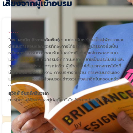
เสียงจากผู้เข้าอบรม
“
ดร. ผาณิต ถิรวงศ์ชัยพันธุ์
ร่วมงานกับเราโดยเป็นผู้พัฒนาและ
ดำเนินการสอนหลักสูตรทักษะการโค้ชสำหรับผู้นำธุรกิจซึ่งเป็น
หลักสูตรที่ไดัรับการตอบรับเป็นอย่างดี ทั้งในแง่การออกแบบ
เนื้อหาที่เข้าใจง่าย กิจกรรมฝึกทักษะหลากหลายเป็นประโยชน์ และ
การสาธิตที่ให้ประสบการณ์จริง ผู้เข้าอบรมได้แนวทางการโค้ชที่
นำไปใช้ได้ทันทีทั้ง ในงาน การบริหารทีมงาน การพัฒนาตนเอง
และส่งเสริมความเข้าใจคนรอบข้างรวมทั้งสมาชิกในครอบครัว”
สุวิทย์ จันทร์ศรีชวาลา
กรรมการผู้จัดการและผู้ก่อตั้งบริษัท Serendipity & Co